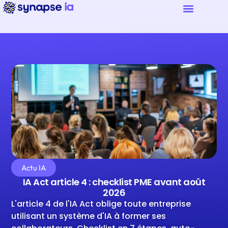
Actu IA
IA Act article 4 : checklist PME avant août
2026
L'article 4 de l'IA Act oblige toute entreprise
utilisant un système d'IA à former ses