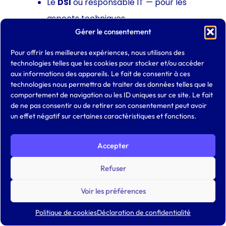
Le
DSI
ou responsable IT — pour les
aspects techniques
Gérer le consentement
Un
manager formé
— dans les PME
sans DPO ni DSI
Pour offrir les meilleures expériences, nous utilisons des
technologies telles que les cookies pour stocker et/ou accéder
Le référent IA supervise l’inventaire des
aux informations des appareils. Le fait de consentir à ces
outils, pilote le plan de formation et assure
technologies nous permettra de traiter des données telles que le
la veille réglementaire.
comportement de navigation ou les ID uniques sur ce site. Le fait
de ne pas consentir ou de retirer son consentement peut avoir
Dans une PME sans DPO ni DSI, ce rôle
un effet négatif sur certaines caractéristiques et fonctions.
revient souvent au dirigeant lui-même.
C’est ce cas de figure que traite notre
Accepter
formation gouvernance IA
: inventaire des
Refuser
usages, charte, registre et arbitrages, côté
direction.
Voir les préférences
4.7. Planifier les mises à jour
Politique de cookies
Déclaration de confidentialité