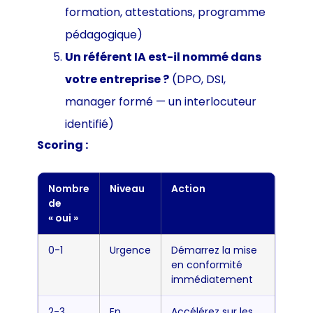
formation, attestations, programme
pédagogique)
Un référent IA est-il nommé dans
votre entreprise ?
(DPO, DSI,
manager formé — un interlocuteur
identifié)
Scoring :
Nombre
Niveau
Action
de
« oui »
0-1
Urgence
Démarrez la mise
en conformité
immédiatement
2-3
En
Accélérez sur les