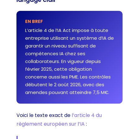
EN BREF
L’article 4 de l’IA Act impose à toute
entreprise utilisant un système d’IA de
garantir un niveau suffisant de
compétences IA chez ses
collaborateurs. En vigueur depuis
février 2025, cette obligation
concerne aussi les PME. Les contrôles
débutent le 2 août 2026, avec des
amendes pouvant atteindre 7,5 M€.
Voici le texte exact de
l’article 4 du
règlement européen sur l’IA
: