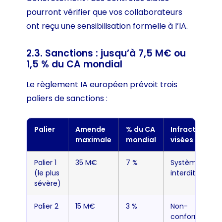
pourront vérifier que vos collaborateurs
ont reçu une sensibilisation formelle à l’IA.
2.3. Sanctions : jusqu’à 7,5 M€ ou
1,5 % du CA mondial
Le règlement IA européen prévoit trois
paliers de sanctions :
Palier
Amende
% du CA
Infractions
maximale
mondial
visées
Palier 1
35 M€
7 %
Systèmes IA
(le plus
interdits
sévère)
Palier 2
15 M€
3 %
Non-
conformité