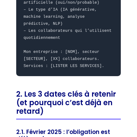
artificielle (oui/non/probable)
– Le type d’IA (IA générative,
machine learning, analyse
prédictive, NLP)
– Les collaborateurs qui l’utilisent
quotidiennement
Mon entreprise : [NOM], secteur
[SECTEUR], [XX] collaborateurs.
Services : [LISTER LES SERVICES].
2. Les 3 dates clés à retenir
(et pourquoi c’est déjà en
retard)
2.1. Février 2025 : l’obligation est